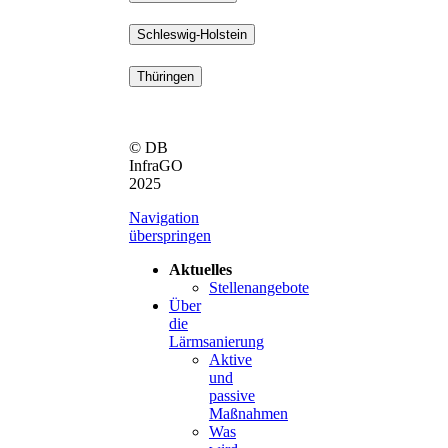
Schleswig-Holstein
Thüringen
© DB
InfraGO
2025
Navigation
überspringen
Aktuelles
Stellenangebote
Über
die
Lärmsanierung
Aktive
und
passive
Maßnahmen
Was