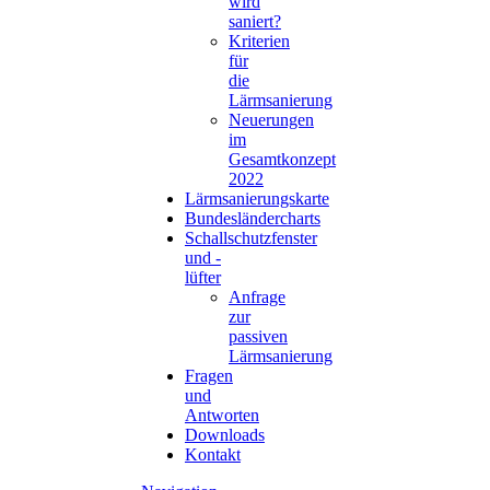
wird
saniert?
Kriterien
für
die
Lärmsanierung
Neuerungen
im
Gesamtkonzept
2022
Lärmsanierungskarte
Bundesländercharts
Schallschutzfenster
und -
lüfter
Anfrage
zur
passiven
Lärmsanierung
Fragen
und
Antworten
Downloads
Kontakt