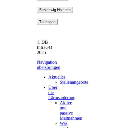
Schleswig-Holstein
Thüringen
© DB
InfraGO
2025
Navigation
überspringen
Aktuelles
Stellenangebote
Über
die
Lärmsanierung
Aktive
und
passive
Maßnahmen
Was