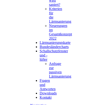
wird
saniert?
Kriterien
für
die
Lärmsanierung
Neuerungen
im
Gesamtkonzept
2022
Lärmsanierungskarte
Bundesländercharts
Schallschutzfenster
und -
lüfter
Anfrage
zur
passiven
Lärmsanierung
Fragen
und
Antworten
Downloads
Kontakt