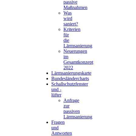
passive
Maßnahmen
Was
wird
saniert?
Kriterien
für
die
Lärmsanierung
Neuerungen
im
Gesamtkonzept
2022
Lärmsanierungskarte
Bundesländercharts
Schallschutzfenster
und -
lüfter
Anfrage
zur
passiven
Lärmsanierung
Fragen
und
Antworten