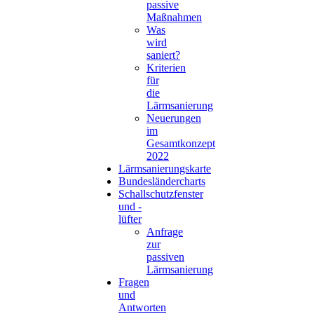
passive
Maßnahmen
Was
wird
saniert?
Kriterien
für
die
Lärmsanierung
Neuerungen
im
Gesamtkonzept
2022
Lärmsanierungskarte
Bundesländercharts
Schallschutzfenster
und -
lüfter
Anfrage
zur
passiven
Lärmsanierung
Fragen
und
Antworten