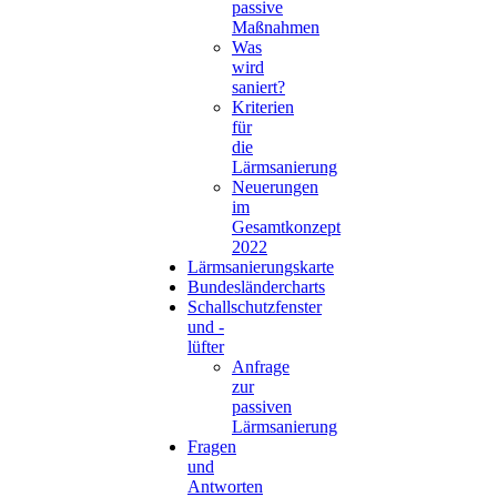
passive
Maßnahmen
Was
wird
saniert?
Kriterien
für
die
Lärmsanierung
Neuerungen
im
Gesamtkonzept
2022
Lärmsanierungskarte
Bundesländercharts
Schallschutzfenster
und -
lüfter
Anfrage
zur
passiven
Lärmsanierung
Fragen
und
Antworten