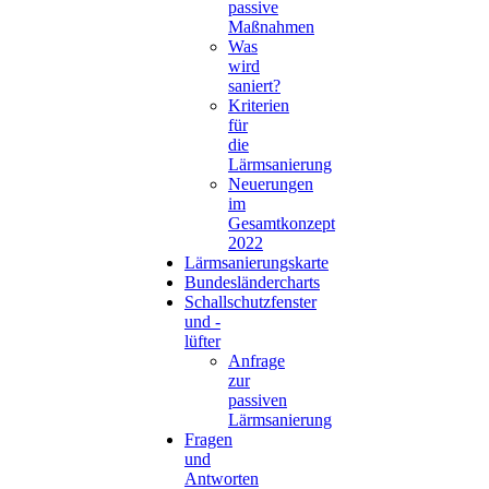
passive
Maßnahmen
Was
wird
saniert?
Kriterien
für
die
Lärmsanierung
Neuerungen
im
Gesamtkonzept
2022
Lärmsanierungskarte
Bundesländercharts
Schallschutzfenster
und -
lüfter
Anfrage
zur
passiven
Lärmsanierung
Fragen
und
Antworten