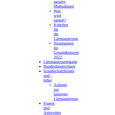
passive
Maßnahmen
Was
wird
saniert?
Kriterien
für
die
Lärmsanierung
Neuerungen
im
Gesamtkonzept
2022
Lärmsanierungskarte
Bundesländercharts
Schallschutzfenster
und -
lüfter
Anfrage
zur
passiven
Lärmsanierung
Fragen
und
Antworten