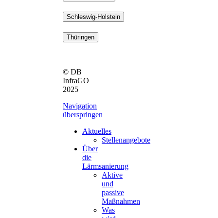
Schleswig-Holstein
Thüringen
© DB
InfraGO
2025
Navigation
überspringen
Aktuelles
Stellenangebote
Über
die
Lärmsanierung
Aktive
und
passive
Maßnahmen
Was