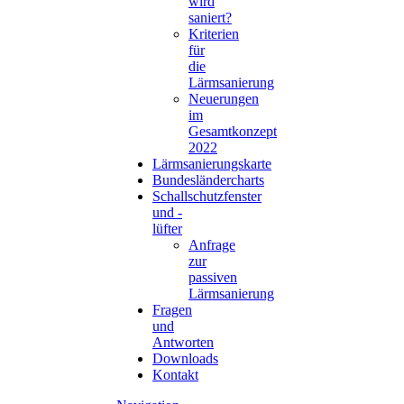
wird
saniert?
Kriterien
für
die
Lärmsanierung
Neuerungen
im
Gesamtkonzept
2022
Lärmsanierungskarte
Bundesländercharts
Schallschutzfenster
und -
lüfter
Anfrage
zur
passiven
Lärmsanierung
Fragen
und
Antworten
Downloads
Kontakt