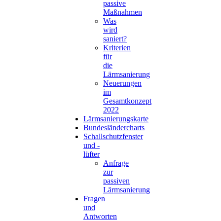
passive
Maßnahmen
Was
wird
saniert?
Kriterien
für
die
Lärmsanierung
Neuerungen
im
Gesamtkonzept
2022
Lärmsanierungskarte
Bundesländercharts
Schallschutzfenster
und -
lüfter
Anfrage
zur
passiven
Lärmsanierung
Fragen
und
Antworten