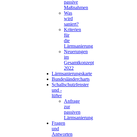
passive
Maßnahmen
Was
wird
saniert?
Kriterien
für
die
Lärmsanierung
Neuerungen
im
Gesamtkonzept
2022
Lärmsanierungskarte
Bundesländercharts
Schallschutzfenster
und -
lüfter
Anfrage
zur
passiven
Lärmsanierung
Fragen
und
Antworten