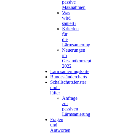
passive
Maßnahmen
Was
wird
saniert?
Kriterien
für
die
Lärmsanierung
Neuerungen
im
Gesamtkonzept
2022
Lärmsanierungskarte
Bundesländercharts
Schallschutzfenster
und -
lüfter
Anfrage
zur
passiven
Lärmsanierung
Fragen
und
Antworten