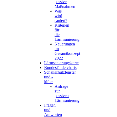
passive
Maßnahmen
Was
wird
saniert?
Kriterien
für
die
Lärmsanierung
Neuerungen
im
Gesamtkonzept
2022
Lärmsanierungskarte
Bundesländercharts
Schallschutzfenster
und -
lüfter
Anfrage
zur
passiven
Lärmsanierung
Fragen
und
Antworten