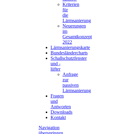
Kriterien
für
die
Lärmsanierung
Neuerungen
im
Gesamtkonzept
2022
Lärmsanierungskarte
Bundesländercharts
Schallschutzfenster
und -
lüfter
Anfrage
zur
passiven
Lärmsanierung
Fragen
und
Antworten
Downloads
Kontakt
Navigation
überspringen