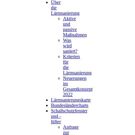
Über
die
Lärmsanierung
Aktive
und
passive
Maßnahmen
Was
wird
saniert?
Kriterien
für
die
Lärmsanierung
Neuerungen
im
Gesamtkonzept
2022
Lärmsanierungskarte
Bundesländercharts
Schallschutzfenster
und -
lüfter
Anfrage
zur