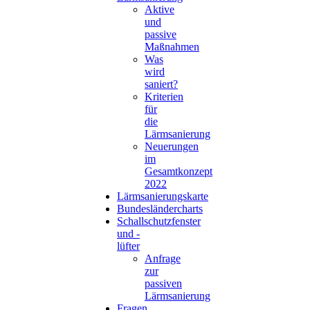
Aktive
und
passive
Maßnahmen
Was
wird
saniert?
Kriterien
für
die
Lärmsanierung
Neuerungen
im
Gesamtkonzept
2022
Lärmsanierungskarte
Bundesländercharts
Schallschutzfenster
und -
lüfter
Anfrage
zur
passiven
Lärmsanierung
Fragen