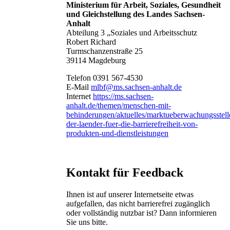
Ministerium für Arbeit, Soziales, Gesundheit
und Gleichstellung des Landes Sachsen-
Anhalt
Abteilung 3 „Soziales und Arbeitsschutz
Robert Richard
Turmschanzenstraße 25
39114 Magdeburg
Telefon 0391 567-4530
E-Mail
mlbf@ms.sachsen-anhalt.de
Internet
https://ms.sachsen-
anhalt.de/themen/menschen-mit-
behinderungen/aktuelles/marktueberwachungsstell
der-laender-fuer-die-barrierefreiheit-von-
produkten-und-dienstleistungen
Kontakt für Feedback
Ihnen ist auf unserer Internetseite etwas
aufgefallen, das nicht barrierefrei zugänglich
oder vollständig nutzbar ist? Dann informieren
Sie uns bitte.