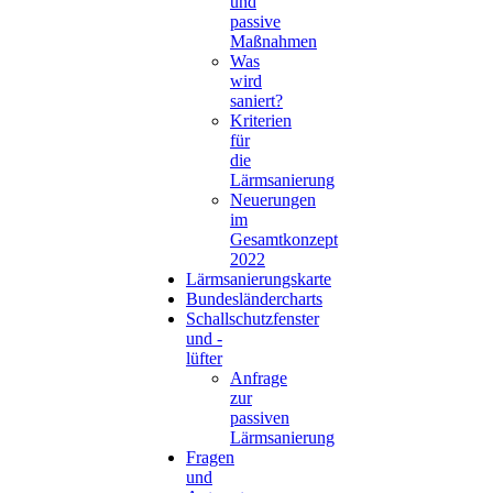
und
passive
Maßnahmen
Was
wird
saniert?
Kriterien
für
die
Lärmsanierung
Neuerungen
im
Gesamtkonzept
2022
Lärmsanierungskarte
Bundesländercharts
Schallschutzfenster
und -
lüfter
Anfrage
zur
passiven
Lärmsanierung
Fragen
und